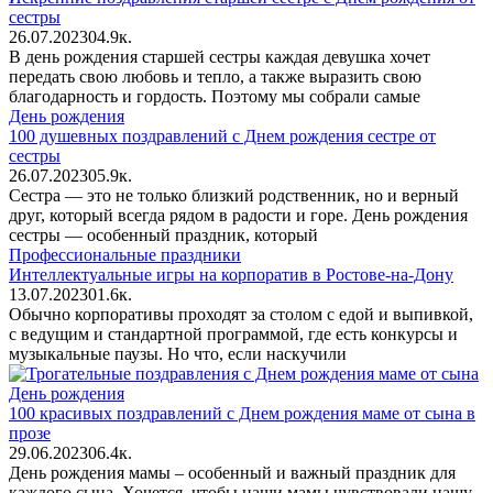
сестры
26.07.2023
0
4.9к.
В день рождения старшей сестры каждая девушка хочет
передать свою любовь и тепло, а также выразить свою
благодарность и гордость. Поэтому мы собрали самые
День рождения
100 душевных поздравлений с Днем рождения сестре от
сестры
26.07.2023
0
5.9к.
Сестра — это не только близкий родственник, но и верный
друг, который всегда рядом в радости и горе. День рождения
сестры — особенный праздник, который
Профессиональные праздники
Интеллектуальные игры на корпоратив в Ростове-на-Дону
13.07.2023
0
1.6к.
Обычно корпоративы проходят за столом с едой и выпивкой,
с ведущим и стандартной программой, где есть конкурсы и
музыкальные паузы. Но что, если наскучили
День рождения
100 красивых поздравлений с Днем рождения маме от сына в
прозе
29.06.2023
0
6.4к.
День рождения мамы – особенный и важный праздник для
каждого сына. Хочется, чтобы наши мамы чувствовали нашу