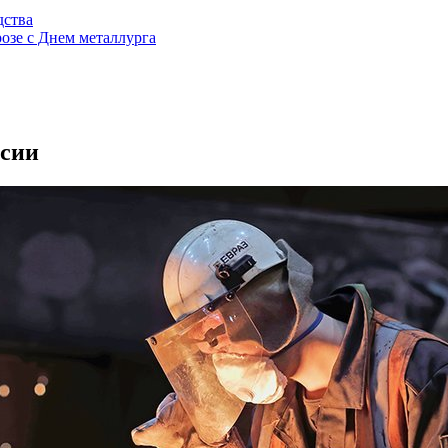
дства
озе с Днем металлурга
ссии