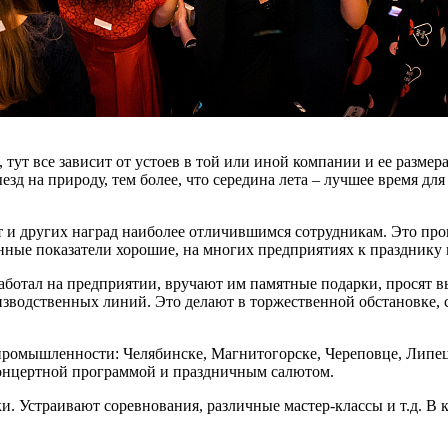
тут все зависит от устоев в той или иной компании и ее размер
зд на природу, тем более, что середина лета – лучшее время дл
т и других наград наиболее отличившимся сотрудникам. Это про
енные показатели хорошие, на многих предприятиях к праздник
оработал на предприятии, вручают им памятные подарки, просят
зводственных линий. Это делают в торжественной обстановке, 
промышленности: Челябинске, Магнитогорске, Череповце, Липец
ь концертной программой и праздничным салютом.
. Устраивают соревнования, различные мастер-классы и т.д. В к