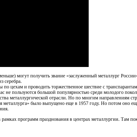
 меньше) могут получить звание «заслуженный металлург России»
з серебра.
ны по цехам и проводить торжественное шествие с транспаранта
час не пользуются большой популярностью среди молодого покол
ства металлургической отрасли. Но по многим направлениям стра
металлурга» было выпущено еще в 1957 году. Но потом оно еще д
ния.
рамках программ празднования в центрах металлургии. Там пок