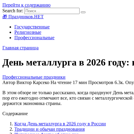
Перейти к содержанию
Search for:
🎁 Праздников.НЕТ
Государственные
Религиозные
Профессиональные
Главная страница
День металлурга в 2026 году:
Профессиональные праздники
Автор
Виктор Карсеко
На чтение
17 мин
Просмотров
6.3к.
Опу
В этом обзоре не только рассказано, когда празднуют День мета
пор его ежегодно отмечают все, кто связан с металлургическо
держится экономика страны.
Содержание
Когда День металлурга в 2026 году в России
Традиции и обычаи празднования