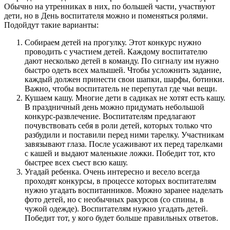
Обычно на утренниках в них, по большей части, участвуют
дети, но в День воспитателя можно и поменяться ролями.
Подойдут такие варианты:
Собираем детей на прогулку. Этот конкурс нужно
проводить с участием детей. Каждому воспитателю
дают несколько детей в команду. По сигналу им нужно
быстро одеть всех малышей. Чтобы усложнить задание,
каждый должен принести свои шапки, шарфы, ботинки.
Важно, чтобы воспитатель не перепутал где чьи вещи.
Кушаем кашу. Многие дети в садиках не хотят есть кашу.
В праздничный день можно придумать небольшой
конкурс-развлечение. Воспитателям предлагают
почувствовать себя в роли детей, которых только что
разбудили и поставили перед ними тарелку. Участникам
завязывают глаза. После усаживают их перед тарелками
с кашей и выдают маленькие ложки. Победит тот, кто
быстрее всех съест всю кашу.
Угадай ребенка. Очень интересно и весело всегда
проходят конкурсы, в процессе которых воспитателям
нужно угадать воспитанников. Можно заранее наделать
фото детей, но с необычных ракурсов (со спины, в
чужой одежде). Воспитателям нужно угадать детей.
Победит тот, у кого будет больше правильных ответов.