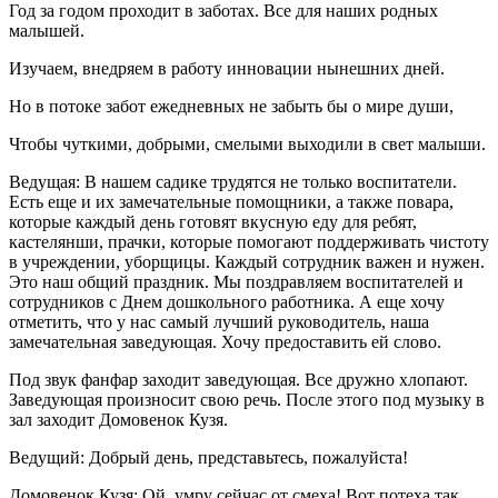
Год за годом проходит в заботах. Все для наших родных
малышей.
Изучаем, внедряем в работу инновации нынешних дней.
Но в потоке забот ежедневных не забыть бы о мире души,
Чтобы чуткими, добрыми, смелыми выходили в свет малыши.
Ведущая: В нашем садике трудятся не только воспитатели.
Есть еще и их замечательные помощники, а также повара,
которые каждый день готовят вкусную еду для ребят,
кастелянши, прачки, которые помогают поддерживать чистоту
в учреждении, уборщицы. Каждый сотрудник важен и нужен.
Это наш общий праздник. Мы поздравляем воспитателей и
сотрудников с Днем дошкольного работника. А еще хочу
отметить, что у нас самый лучший руководитель, наша
замечательная заведующая. Хочу предоставить ей слово.
Под звук фанфар заходит заведующая. Все дружно хлопают.
Заведующая произносит свою речь. После этого под музыку в
зал заходит Домовенок Кузя.
Ведущий: Добрый день, представьтесь, пожалуйста!
Домовенок Кузя: Ой, умру сейчас от смеха! Вот потеха так