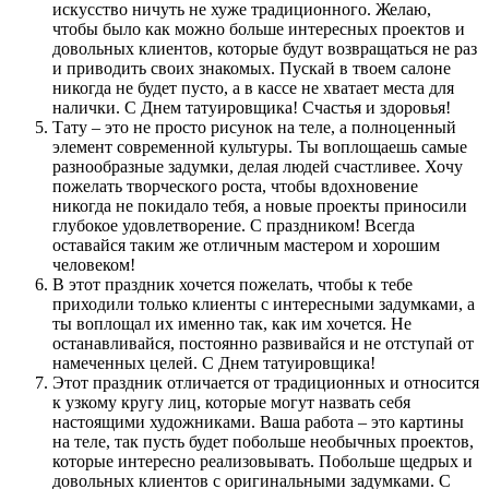
искусство ничуть не хуже традиционного. Желаю,
чтобы было как можно больше интересных проектов и
довольных клиентов, которые будут возвращаться не раз
и приводить своих знакомых. Пускай в твоем салоне
никогда не будет пусто, а в кассе не хватает места для
налички. С Днем татуировщика! Счастья и здоровья!
Тату – это не просто рисунок на теле, а полноценный
элемент современной культуры. Ты воплощаешь самые
разнообразные задумки, делая людей счастливее. Хочу
пожелать творческого роста, чтобы вдохновение
никогда не покидало тебя, а новые проекты приносили
глубокое удовлетворение. С праздником! Всегда
оставайся таким же отличным мастером и хорошим
человеком!
В этот праздник хочется пожелать, чтобы к тебе
приходили только клиенты с интересными задумками, а
ты воплощал их именно так, как им хочется. Не
останавливайся, постоянно развивайся и не отступай от
намеченных целей. С Днем татуировщика!
Этот праздник отличается от традиционных и относится
к узкому кругу лиц, которые могут назвать себя
настоящими художниками. Ваша работа – это картины
на теле, так пусть будет побольше необычных проектов,
которые интересно реализовывать. Побольше щедрых и
довольных клиентов с оригинальными задумками. С