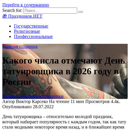
Перейти к содержанию
Search for:
🎁 Праздников.НЕТ
Государственные
Религиозные
Профессиональные
Главная страница
Какого числа отмечают День
татуировщика в 2026 году в
России
Профессиональные праздники
Автор
Виктор Карсеко
На чтение
11 мин
Просмотров
4.4к.
Опубликовано
28.07.2022
День татуировщика – относительно молодой праздник,
который набирает популярность с каждым годом, так как тату
стали модными некоторое время назад, и в ближайшее время