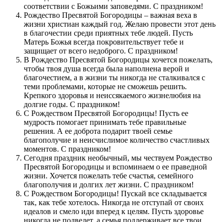
соответствии с Божьими заповедями. С праздником!
Рождество Пресвятой Богородицы – важная веха в
жизни христиан каждый год. Желаю провести этот день
в благочестии среди приятных тебе людей. Пусть
Матерь Божья всегда покровительствует тебе и
защищает от всего недоброго. С праздником!
В Рождество Пресвятой Богородицы хочется пожелать,
чтобы твоя душа всегда была наполнена верой и
благочестием, а в жизни ты никогда не сталкивался с
теми проблемами, которые не сможешь решить.
Крепкого здоровья и неиссякаемого жизнелюбия на
долгие годы. С праздником!
С Рождеством Пресвятой Богородицы! Пусть ее
мудрость помогает принимать тебе правильные
решения. А ее доброта подарит твоей семье
благополучие и неисчислимое количество счастливых
моментов. С праздником!
Сегодня праздник необычный, мы чествуем Рождество
Пресвятой Богородицы и вспоминаем о ее праведной
жизни. Хочется пожелать тебе счастья, семейного
благополучия и долгих лет жизни. С праздником!
С Рождеством Богородицы! Пускай все складывается
так, как тебе хотелось. Никогда не отступай от своих
идеалов и смело иди вперед к целям. Пусть здоровье
никогда не подведет, а семья поддерживает все твои