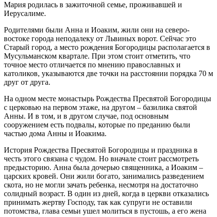
Мария родилась в зажиточной семье, проживавшей и
Иерусалиме.
Родителями были Анна и Иоаким, жили они на северо-
востоке города неподалеку от Львиных ворот. Сейчас это
Старый город, а место рождения Богородицы располагается в
Мусульманском квартале. При этом стоит отметить, что
точное место отличается по мнению православных и
католиков, указываются две точки на расстоянии порядка 70 м
друг от друга.
На одном месте монастырь Рождества Пресвятой Богородицы
с церковью на первом этаже, на другом – базилика святой
Анны. И в том, и в другом случае, под основным
сооружением есть подвалы, которые по преданию были
частью дома Анны и Иоакима.
История Рождества Пресвятой Богородицы и праздника в
честь этого связана с чудом. Но вначале стоит рассмотреть
предысторию. Анна была дочерью священника, а Иоаким –
царских кровей. Они жили богато, занимались разведением
скота, но не могли зачать ребенка, несмотря на достаточно
солидный возраст. В один из дней, когда в церкви отказались
принимать жертву Господу, так как супруги не оставили
потомства, глава семьи ушел молиться в пустошь, а его жена