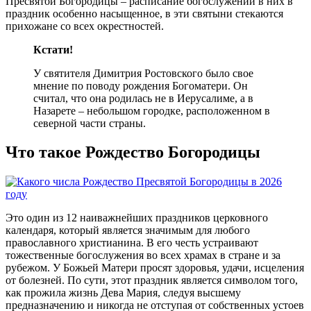
Пресвятой Богородицы – расписание богослужений в них в
праздник особенно насыщенное, в эти святыни стекаются
прихожане со всех окрестностей.
Кстати!
У святителя Димитрия Ростовского было свое
мнение по поводу рождения Богоматери. Он
считал, что она родилась не в Иерусалиме, а в
Назарете – небольшом городке, расположенном в
северной части страны.
Что такое Рождество Богородицы
Это один из 12 наиважнейших праздников церковного
календаря, который является значимым для любого
православного христианина. В его честь устраивают
тожественные богослужения во всех храмах в стране и за
рубежом. У Божьей Матери просят здоровья, удачи, исцеления
от болезней. По сути, этот праздник является символом того,
как прожила жизнь Дева Мария, следуя высшему
предназначению и никогда не отступая от собственных устоев