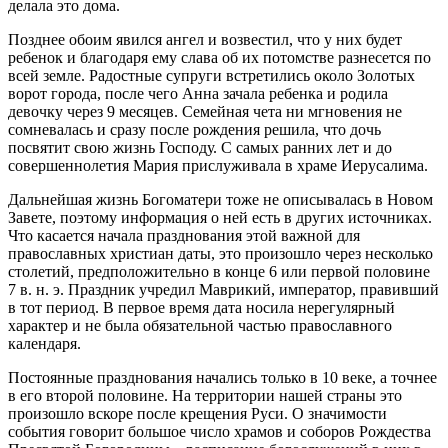
делала это дома.
Позднее обоим явился ангел и возвестил, что у них будет
ребенок и благодаря ему слава об их потомстве разнесется по
всей земле. Радостные супруги встретились около Золотых
ворот города, после чего Анна зачала ребенка и родила
девочку через 9 месяцев. Семейная чета ни мгновения не
сомневалась и сразу после рождения решила, что дочь
посвятит свою жизнь Господу. С самых ранних лет и до
совершеннолетия Мария прислуживала в храме Иерусалима.
Дальнейшая жизнь Богоматери тоже не описывалась в Новом
Завете, поэтому информация о ней есть в других источниках.
Что касается начала празднования этой важной для
православных христиан даты, это произошло через несколько
столетий, предположительно в конце 6 или первой половине
7 в. н. э. Праздник учредил Маврикий, император, правивший
в тот период. В первое время дата носила нерегулярный
характер и не была обязательной частью православного
календаря.
Постоянные празднования начались только в 10 веке, а точнее
в его второй половине. На территории нашей страны это
произошло вскоре после крещения Руси. О значимости
события говорит большое число храмов и соборов Рождества