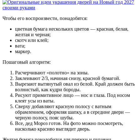
Чтобы его воспроизвести, понадобятся:
цветная бумага нескольких цветов — красная, белая,
желтая и черная;
скотч или клей;
вата;
маркер.
Пошаговый алгоритм:
Расчерчивают «полотно» на зоны.
Заклеивают 2/3, начиная снизу, красной бумагой.
Вырезают вытянутый овал из белой. Край должен быть
волнистый, как кудри бороды.
Рисуют примитивное лицо — нос и глаза. Под носом
клеят усы из ваты.
Сверху добавляют красную полосу с ватным
обрамлением, оформляя шапку, а в середине двери —
черную полосу, пояс шубы.
Все, дед Мороз готов. На фото можно посмотреть,
насколько красиво выглядит дверь.
Желтая бумага понадобится для пряжки и пуговиц.