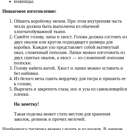
ножницы.
Пошаговое изготовление:
Обшить коробочку мехом. При этом внутренняя часть
чехла должна быть выполнена из обычной
хлопчатобумажной ткани.
Сшейте голову, лапы и хвост. Голова должна состоять из
двух овалов или кругов подходящего размера для
коробки. Каждое ухо представляет собой вытянутый
овал, сложенный пополам. Лапки можно изготовить из
двух сшитых овалов, а хвост — из сложенной пополам
полоски.
Голову набить ватой. Хвост и лапки можно оставить и
без набивки.
Из белого меха сшить мордочку для тигра и пришить ее
к голове,
Вырезать и закрепить глаза, нос и усы из самоклеящейся
пленки.
На заметку!
Такая поделка может стать местом для хранения
заколок, резинок и прочих мелочей.
Необычного тигренка можно сделать и из носков. В данном