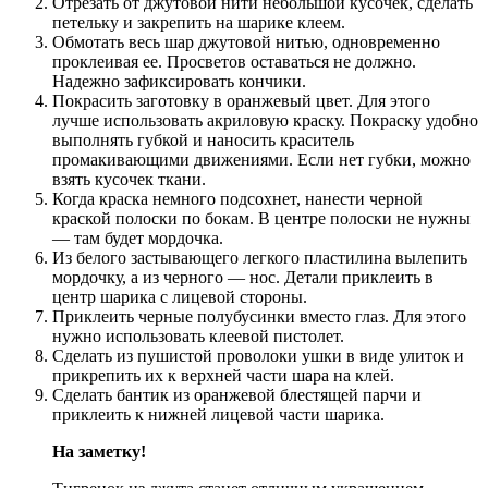
Отрезать от джутовой нити небольшой кусочек, сделать
петельку и закрепить на шарике клеем.
Обмотать весь шар джутовой нитью, одновременно
проклеивая ее. Просветов оставаться не должно.
Надежно зафиксировать кончики.
Покрасить заготовку в оранжевый цвет. Для этого
лучше использовать акриловую краску. Покраску удобно
выполнять губкой и наносить краситель
промакивающими движениями. Если нет губки, можно
взять кусочек ткани.
Когда краска немного подсохнет, нанести черной
краской полоски по бокам. В центре полоски не нужны
— там будет мордочка.
Из белого застывающего легкого пластилина вылепить
мордочку, а из черного — нос. Детали приклеить в
центр шарика с лицевой стороны.
Приклеить черные полубусинки вместо глаз. Для этого
нужно использовать клеевой пистолет.
Сделать из пушистой проволоки ушки в виде улиток и
прикрепить их к верхней части шара на клей.
Сделать бантик из оранжевой блестящей парчи и
приклеить к нижней лицевой части шарика.
На заметку!