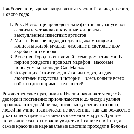
Наиболее популярные направления туров в Италию, в период
Нового года:
Рим. В столице проводят яркие фестивали, запускают
салюты и устраивают крупные концерты с
выступлением известных артистов.
Милан. Больше подходит для отдыха молодежи –
концерты живой музыки, лазерные и световые шоу,
акробаты и танцоры.
Венеция. Город, почитаемый всеми романтиками. В
период рождества проводят марафон «массовые
поцелуи» на площади Сан Марко.
Флоренция. Этот город в Италии подходит для
любителей искусства и истории – здесь больше всего
собрано достопримечательностей.
Рождественские праздники в Италии начинаются еще с 8
декабря и постепенно приближаются к 25 числу. Гуляния
продолжаются до 24 числа, после наступления которого,
людей на улице практически не встретишь, так как рождество
у католиков принято отмечать в семейном кругу. Лучшие
новогодние салюты можно увидеть в Неаполе и в Пизе, а
самые красочные карнавальные шествия проходят в Болонье.