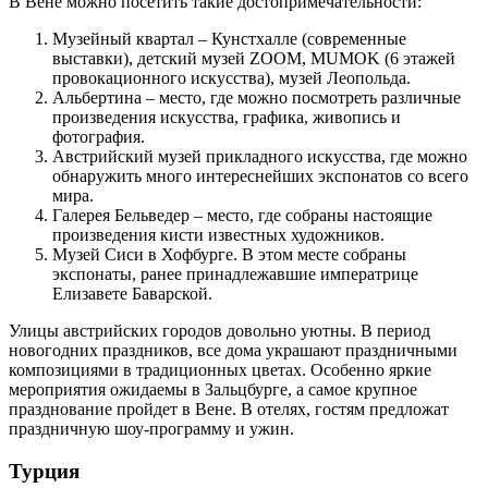
В Вене можно посетить такие достопримечательности:
Музейный квартал – Кунстхалле (современные
выставки), детский музей ZOOM, MUMOK (6 этажей
провокационного искусства), музей Леопольда.
Альбертина – место, где можно посмотреть различные
произведения искусства, графика, живопись и
фотография.
Австрийский музей прикладного искусства, где можно
обнаружить много интереснейших экспонатов со всего
мира.
Галерея Бельведер – место, где собраны настоящие
произведения кисти известных художников.
Музей Сиси в Хофбурге. В этом месте собраны
экспонаты, ранее принадлежавшие императрице
Елизавете Баварской.
Улицы австрийских городов довольно уютны. В период
новогодних праздников, все дома украшают праздничными
композициями в традиционных цветах. Особенно яркие
мероприятия ожидаемы в Зальцбурге, а самое крупное
празднование пройдет в Вене. В отелях, гостям предложат
праздничную шоу-программу и ужин.
Турция