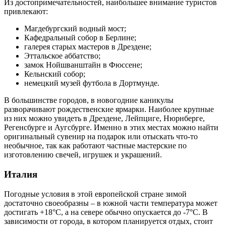
Из достопримечательностей, наибольшее внимание туристов
привлекают:
Магдебургский водный мост;
Кафедральный собор в Берлине;
галерея старых мастеров в Дрездене;
Эттальское аббатство;
замок Нойшванштайн в Фюссене;
Кельнский собор;
немецкий музей футбола в Дортмунде.
В большинстве городов, в новогодние каникулы
разворачивают рождественские ярмарки. Наиболее крупные
из них можно увидеть в Дрездене, Лейпциге, Нюрнберге,
Регенсбурге и Аугсбурге. Именно в этих местах можно найти
оригинальный сувенир на подарок или отыскать что-то
необычное, так как работают частные мастерские по
изготовлению свечей, игрушек и украшений.
Италия
Погодные условия в этой европейской стране зимой
достаточно своеобразны – в южной части температура может
достигать +18°C, а на севере обычно опускается до -7°C. В
зависимости от города, в котором планируется отдых, стоит